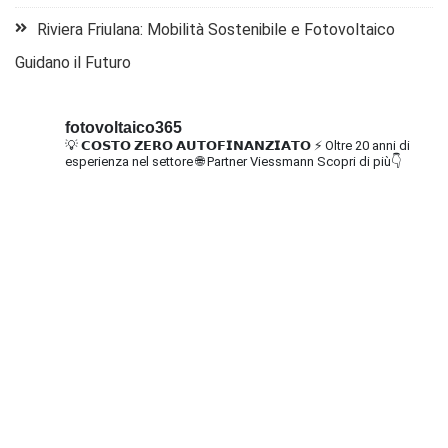
Riviera Friulana: Mobilità Sostenibile e Fotovoltaico
Guidano il Futuro
fotovoltaico365
💡 𝗖𝗢𝗦𝗧𝗢 𝗭𝗘𝗥𝗢 𝗔𝗨𝗧𝗢𝗙𝗜𝗡𝗔𝗡𝗭𝗜𝗔𝗧𝗢
⚡ Oltre 20 anni di
esperienza nel settore
🌐 Partner Viessmann
Scopri di più👇