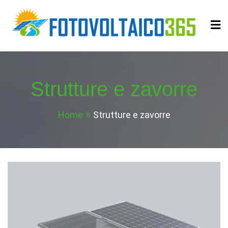
Skip
to
content
Fotovoltaico365
Impianto a Costo Zero Autofinanziato
Strutture e zavorre
Home
Strutture e zavorre