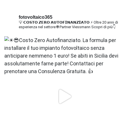
fotovoltaico365
💡 𝗖𝗢𝗦𝗧𝗢 𝗭𝗘𝗥𝗢 𝗔𝗨𝗧𝗢𝗙𝗜𝗡𝗔𝗡𝗭𝗜𝗔𝗧𝗢
⚡ Oltre 20 anni di
esperienza nel settore
🌐 Partner Viessmann
Scopri di più👇