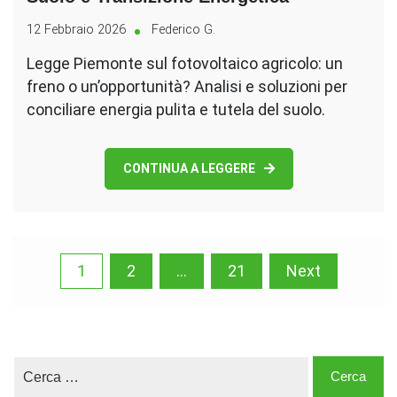
12 Febbraio 2026
Federico G.
Legge Piemonte sul fotovoltaico agricolo: un
freno o un’opportunità? Analisi e soluzioni per
conciliare energia pulita e tutela del suolo.
CONTINUA A LEGGERE
Paginazione
1
2
…
21
Next
degli
articoli