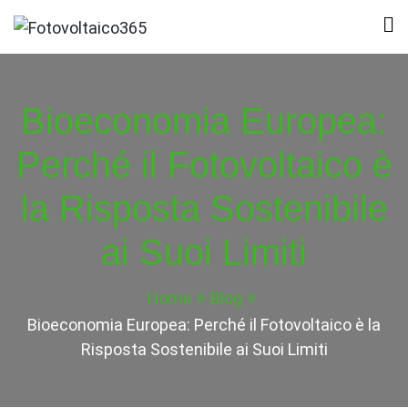
Skip
to
Fotovoltaico365
Impianto a Costo Zero Autofinanziato
content
Bioeconomia Europea:
Perché il Fotovoltaico è
la Risposta Sostenibile
ai Suoi Limiti
Home
Blog
Bioeconomia Europea: Perché il Fotovoltaico è la
Risposta Sostenibile ai Suoi Limiti