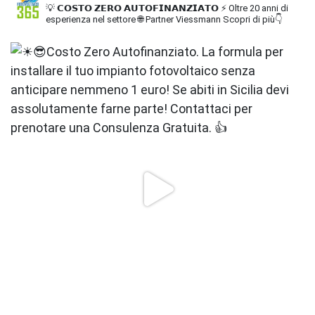
💡 𝗖𝗢𝗦𝗧𝗢 𝗭𝗘𝗥𝗢 𝗔𝗨𝗧𝗢𝗙𝗜𝗡𝗔𝗡𝗭𝗜𝗔𝗧𝗢
⚡ Oltre 20 anni di
esperienza nel settore
🌐 Partner Viessmann
Scopri di più👇