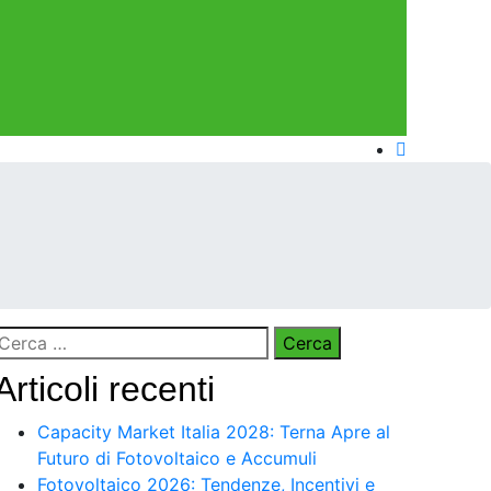
Ricerca
per:
Articoli recenti
Capacity Market Italia 2028: Terna Apre al
Futuro di Fotovoltaico e Accumuli
Fotovoltaico 2026: Tendenze, Incentivi e