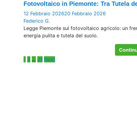
Fotovoltaico in Piemonte: Tra Tutela d
12 Febbraio 2026
20 Febbraio 2026
Federico G.
Legge Piemonte sul fotovoltaico agricolo: un fren
energia pulita e tutela del suolo.
Continu
Paginazione
1
2
…
21
Next
degli
articoli