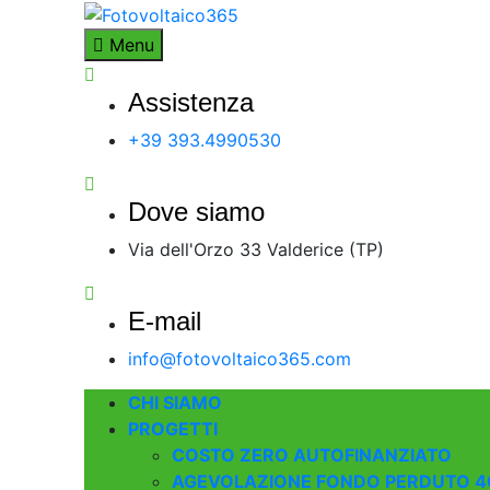
Skip
to
Fotovoltaico365
Impianto a Costo Zero Autofinanziato
Menu
content
Assistenza
+39 393.4990530
Dove siamo
Via dell'Orzo 33 Valderice (TP)
E-mail
info@fotovoltaico365.com
CHI SIAMO
PROGETTI
COSTO ZERO AUTOFINANZIATO
AGEVOLAZIONE FONDO PERDUTO 