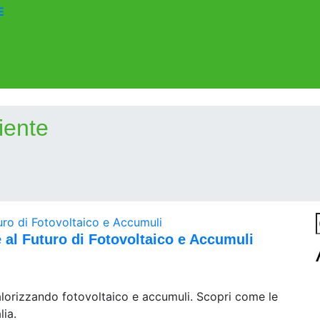
E
iente
e al Futuro di Fotovoltaico e Accumuli
alorizzando fotovoltaico e accumuli. Scopri come le
lia.