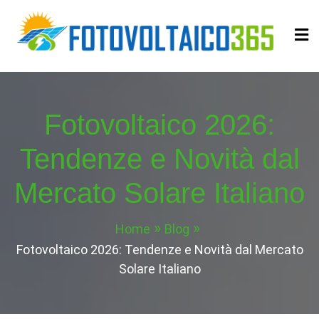
Skip
to
content
Fotovoltaico365
Impianto a Costo Zero Autofinanziato
Fotovoltaico 2026:
Tendenze e Novità dal
Mercato Solare Italiano
Home
Blog
Fotovoltaico 2026: Tendenze e Novità dal Mercato
Solare Italiano