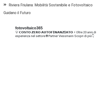
Riviera Friulana: Mobilità Sostenibile e Fotovoltaico
Guidano il Futuro
fotovoltaico365
💡 𝗖𝗢𝗦𝗧𝗢 𝗭𝗘𝗥𝗢 𝗔𝗨𝗧𝗢𝗙𝗜𝗡𝗔𝗡𝗭𝗜𝗔𝗧𝗢
⚡ Oltre 20 anni di
esperienza nel settore
🌐 Partner Viessmann
Scopri di più👇