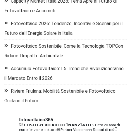
Capacity Market Italia 2028: Terna Apre al Futuro di
Fotovoltaico e Accumuli
Fotovoltaico 2026: Tendenze, Incentivi e Scenari per il
Futuro dell’Energia Solare in Italia
Fotovoltaico Sostenibile: Come la Tecnologia TOPCon
Riduce l’Impatto Ambientale
Accumulo Fotovoltaico: I 5 Trend che Rivoluzioneranno
il Mercato Entro il 2026
Riviera Friulana: Mobilità Sostenibile e Fotovoltaico
Guidano il Futuro
fotovoltaico365
💡 𝗖𝗢𝗦𝗧𝗢 𝗭𝗘𝗥𝗢 𝗔𝗨𝗧𝗢𝗙𝗜𝗡𝗔𝗡𝗭𝗜𝗔𝗧𝗢
⚡ Oltre 20 anni di
esperienza nel settore
🌐 Partner Viessmann
Scopri di più👇