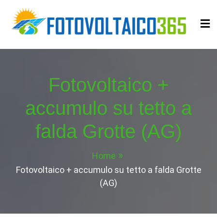
Skip
to
content
Fotovoltaico365
Impianto a Costo Zero Autofinanziato
Fotovoltaico +
accumulo su tetto a
falda Grotte (AG)
Home
Fotovoltaico + accumulo su tetto a falda Grotte
(AG)