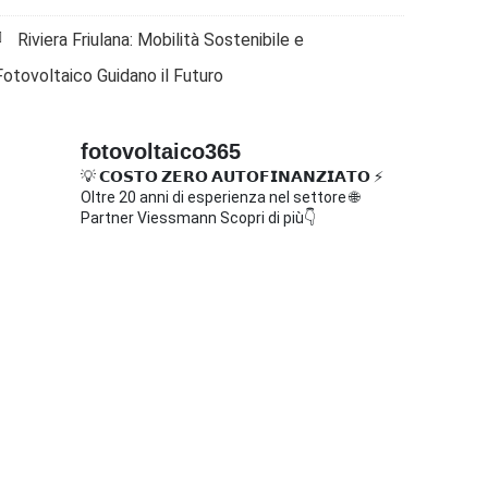
Riviera Friulana: Mobilità Sostenibile e
Fotovoltaico Guidano il Futuro
fotovoltaico365
💡 𝗖𝗢𝗦𝗧𝗢 𝗭𝗘𝗥𝗢 𝗔𝗨𝗧𝗢𝗙𝗜𝗡𝗔𝗡𝗭𝗜𝗔𝗧𝗢
⚡
Oltre 20 anni di esperienza nel settore
🌐
Partner Viessmann
Scopri di più👇