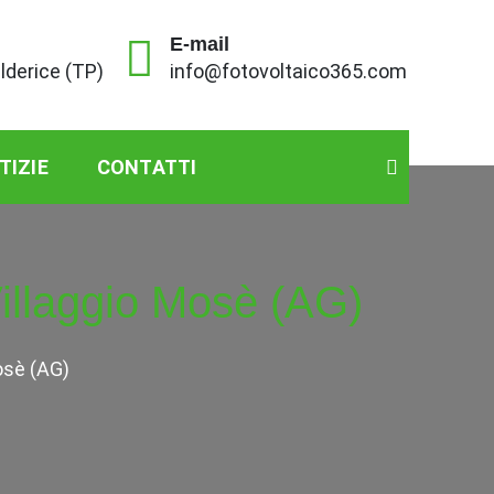
E-mail
alderice (TP)
info@fotovoltaico365.com
TIZIE
CONTATTI
Villaggio Mosè (AG)
osè (AG)