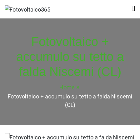
Skip
to
Fotovoltaico365
Impianto a Costo Zero Autofinanziato
content
Fotovoltaico +
accumulo su tetto a
falda Niscemi (CL)
Home
Fotovoltaico + accumulo su tetto a falda Niscemi
(CL)