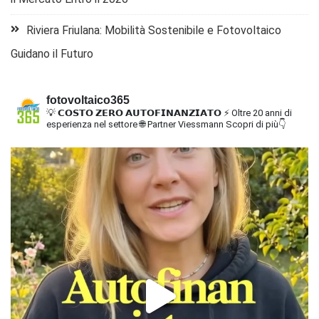
Riviera Friulana: Mobilità Sostenibile e Fotovoltaico
Guidano il Futuro
fotovoltaico365
💡 𝗖𝗢𝗦𝗧𝗢 𝗭𝗘𝗥𝗢 𝗔𝗨𝗧𝗢𝗙𝗜𝗡𝗔𝗡𝗭𝗜𝗔𝗧𝗢
⚡ Oltre 20 anni di
esperienza nel settore
🌐 Partner Viessmann
Scopri di più👇