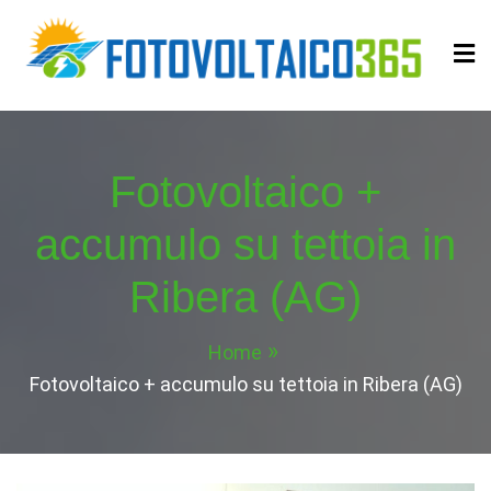
Skip
to
content
Fotovoltaico365
Impianto a Costo Zero Autofinanziato
Fotovoltaico +
accumulo su tettoia in
Ribera (AG)
Home
Fotovoltaico + accumulo su tettoia in Ribera (AG)