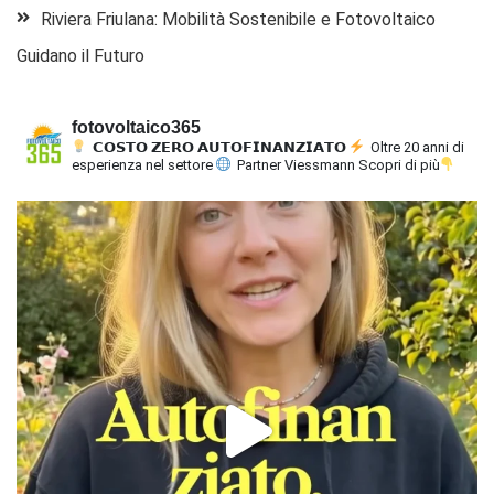
Riviera Friulana: Mobilità Sostenibile e Fotovoltaico
Guidano il Futuro
fotovoltaico365
𝗖𝗢𝗦𝗧𝗢 𝗭𝗘𝗥𝗢 𝗔𝗨𝗧𝗢𝗙𝗜𝗡𝗔𝗡𝗭𝗜𝗔𝗧𝗢
Oltre 20 anni di
esperienza nel settore
Partner Viessmann
Scopri di più