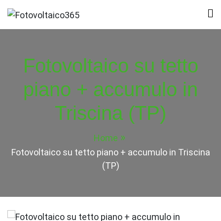
Skip
to
Fotovoltaico365
Impianto a Costo Zero Autofinanziato
content
Fotovoltaico su tetto
piano + accumulo in
Triscina (TP)
Home
Fotovoltaico su tetto piano + accumulo in Triscina
(TP)