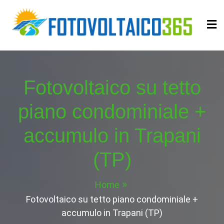
Skip
to
content
Fotovoltaico365
Impianto a Costo Zero Autofinanziato
Fotovoltaico su tetto
piano condominiale +
accumulo in Trapani
(TP)
Home
Fotovoltaico su tetto piano condominiale +
accumulo in Trapani (TP)