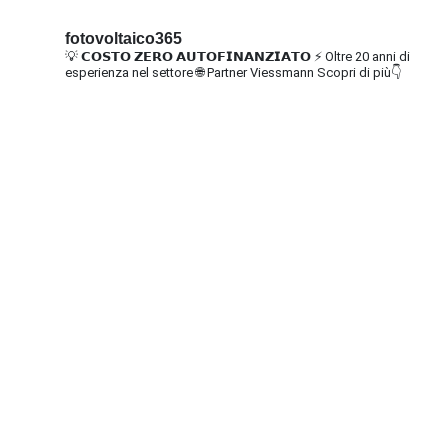
fotovoltaico365
💡 𝗖𝗢𝗦𝗧𝗢 𝗭𝗘𝗥𝗢 𝗔𝗨𝗧𝗢𝗙𝗜𝗡𝗔𝗡𝗭𝗜𝗔𝗧𝗢
⚡ Oltre 20 anni di
esperienza nel settore
🌐 Partner Viessmann
Scopri di più👇