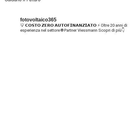
fotovoltaico365
💡 𝗖𝗢𝗦𝗧𝗢 𝗭𝗘𝗥𝗢 𝗔𝗨𝗧𝗢𝗙𝗜𝗡𝗔𝗡𝗭𝗜𝗔𝗧𝗢
⚡ Oltre 20 anni di
esperienza nel settore
🌐 Partner Viessmann
Scopri di più👇