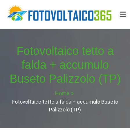
Skip
to
content
Fotovoltaico365
Impianto a Costo Zero Autofinanziato
Fotovoltaico tetto a
falda + accumulo
Buseto Palizzolo (TP)
Home
Fotovoltaico tetto a falda + accumulo Buseto
Palizzolo (TP)