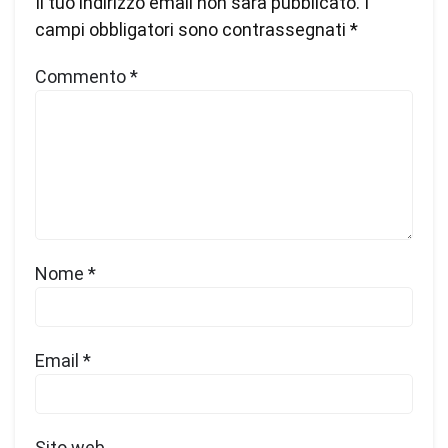
Il tuo indirizzo email non sarà pubblicato.
I
campi obbligatori sono contrassegnati
*
Commento
*
Nome
*
Email
*
Sito web