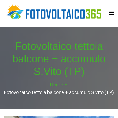
Skip
to
content
Fotovoltaico365
Impianto a Costo Zero Autofinanziato
Fotovoltaico tettoia
balcone + accumulo
S.Vito (TP)
Home
Fotovoltaico tettoia balcone + accumulo S.Vito (TP)