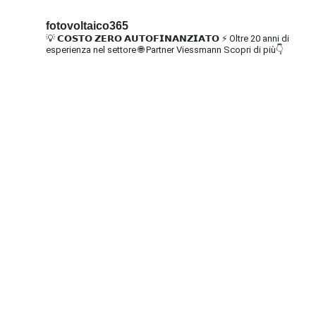
fotovoltaico365
💡 𝗖𝗢𝗦𝗧𝗢 𝗭𝗘𝗥𝗢 𝗔𝗨𝗧𝗢𝗙𝗜𝗡𝗔𝗡𝗭𝗜𝗔𝗧𝗢
⚡ Oltre 20 anni di
esperienza nel settore
🌐 Partner Viessmann
Scopri di più👇