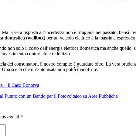
Ma la vera risposta all’incertezza non è rifugiarsi nel passato, bensì in
ica domestica (wallbox)
per un veicolo elettrico è la massima espression
ando non solo il costo dell’energia elettrica domestica ma anche quello, 
un investimento controllato e redditizio.
cautela dei consumatori, il nostro compito è guardare oltre. La vera prud
. Una scelta che un’auto usata non potrà mai offrire.
ca – Il Caso Bonorva
al Futuro con un Bando per il Fotovoltaico su Aree Pubbliche
trassegnati
*