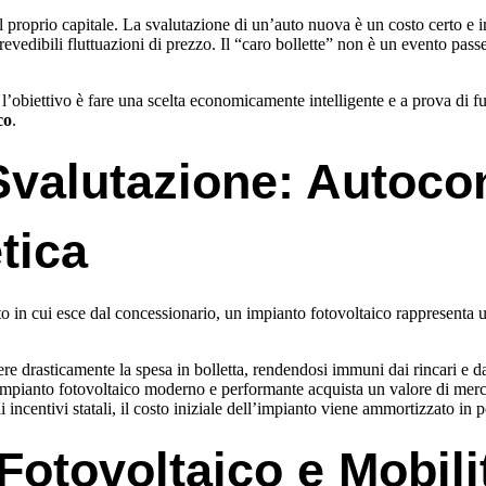
proprio capitale. La svalutazione di un’auto nuova è un costo certo e im
evedibili fluttuazioni di prezzo. Il “caro bollette” non è un evento pas
 l’obiettivo è fare una scelta economicamente intelligente e a prova di 
co
.
-Svalutazione: Autoc
tica
o in cui esce dal concessionario, un impianto fotovoltaico rappresenta u
ere drasticamente la spesa in bolletta, rendendosi immuni dai rincari e d
mpianto fotovoltaico moderno e performante acquista un valore di merca
incentivi statali, il costo iniziale dell’impianto viene ammortizzato in
Fotovoltaico e Mobilit