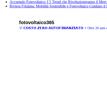
Accumulo Fotovoltaico: I 5 Trend che Rivoluzioneranno il Merca
Riviera Friulana: Mobilità Sostenibile e Fotovoltaico Guidano il
fotovoltaico365
💡 𝗖𝗢𝗦𝗧𝗢 𝗭𝗘𝗥𝗢 𝗔𝗨𝗧𝗢𝗙𝗜𝗡𝗔𝗡𝗭𝗜𝗔𝗧𝗢
⚡ Oltre 20 anni d