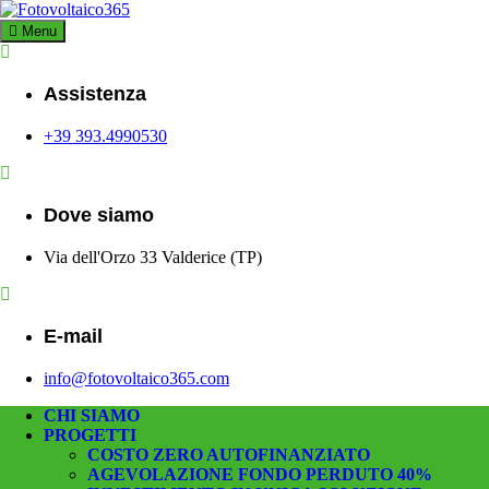
Skip
to
Menu
Fotovoltaico3
Impianto a Costo Zero Autofinanziato
content
Assistenza
+39 393.4990530
Dove siamo
Via dell'Orzo 33 Valderice (TP)
E-mail
info@fotovoltaico365.com
CHI SIAMO
PROGETTI
COSTO ZERO AUTOFINANZIATO
AGEVOLAZIONE FONDO PERDUTO 40%