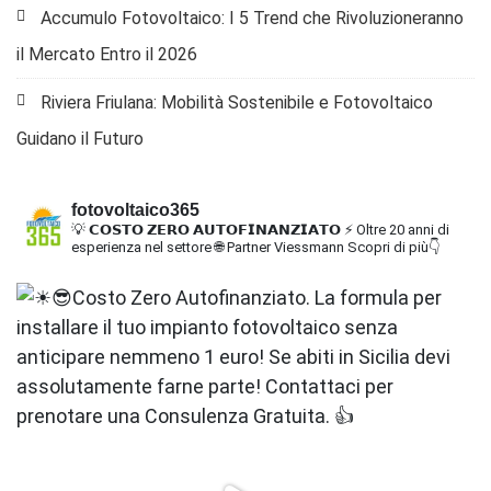
Accumulo Fotovoltaico: I 5 Trend che Rivoluzioneranno
il Mercato Entro il 2026
Riviera Friulana: Mobilità Sostenibile e Fotovoltaico
Guidano il Futuro
fotovoltaico365
💡 𝗖𝗢𝗦𝗧𝗢 𝗭𝗘𝗥𝗢 𝗔𝗨𝗧𝗢𝗙𝗜𝗡𝗔𝗡𝗭𝗜𝗔𝗧𝗢
⚡ Oltre 20 anni di
esperienza nel settore
🌐 Partner Viessmann
Scopri di più👇