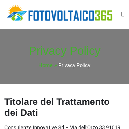
Skip
to
content
Fotovoltaico365
Impianto a Costo Zero Autofinanziato
Privacy Policy
Home
Privacy Policy
Titolare del Trattamento
dei Dati
Consulenze Innovative Srl – Via dell’Orzo 33 91019