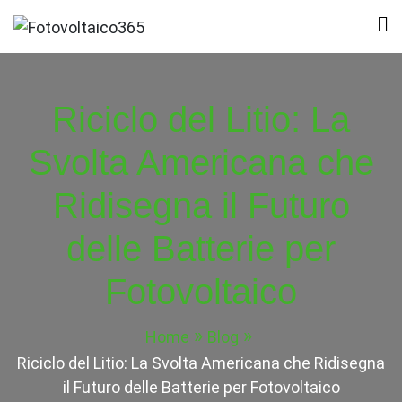
Skip
to
Fotovoltaico365
Impianto a Costo Zero Autofinanziato
content
Riciclo del Litio: La
Svolta Americana che
Ridisegna il Futuro
delle Batterie per
Fotovoltaico
Home
Blog
Riciclo del Litio: La Svolta Americana che Ridisegna
il Futuro delle Batterie per Fotovoltaico