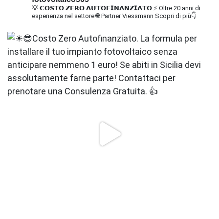
💡 𝗖𝗢𝗦𝗧𝗢 𝗭𝗘𝗥𝗢 𝗔𝗨𝗧𝗢𝗙𝗜𝗡𝗔𝗡𝗭𝗜𝗔𝗧𝗢
⚡ Oltre 20 anni di
esperienza nel settore
🌐 Partner Viessmann
Scopri di più👇