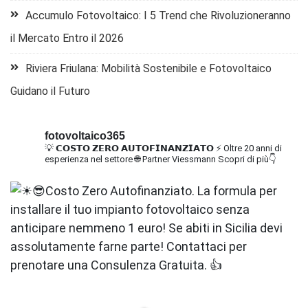
Accumulo Fotovoltaico: I 5 Trend che Rivoluzioneranno
il Mercato Entro il 2026
Riviera Friulana: Mobilità Sostenibile e Fotovoltaico
Guidano il Futuro
fotovoltaico365
💡 𝗖𝗢𝗦𝗧𝗢 𝗭𝗘𝗥𝗢 𝗔𝗨𝗧𝗢𝗙𝗜𝗡𝗔𝗡𝗭𝗜𝗔𝗧𝗢
⚡ Oltre 20 anni di
esperienza nel settore
🌐 Partner Viessmann
Scopri di più👇