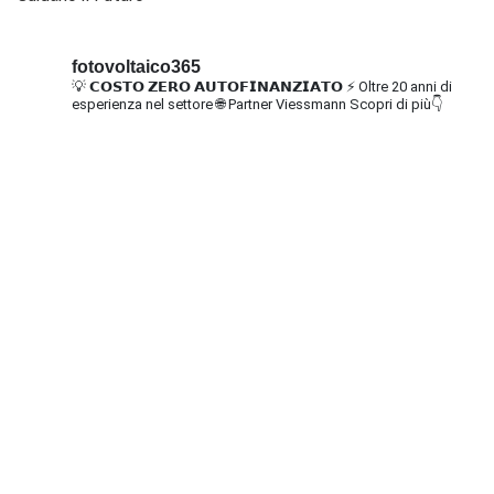
fotovoltaico365
💡 𝗖𝗢𝗦𝗧𝗢 𝗭𝗘𝗥𝗢 𝗔𝗨𝗧𝗢𝗙𝗜𝗡𝗔𝗡𝗭𝗜𝗔𝗧𝗢
⚡ Oltre 20 anni di
esperienza nel settore
🌐 Partner Viessmann
Scopri di più👇