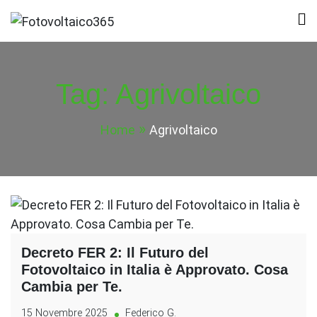
Skip
to
Fotovoltaico365
Impianto a Costo Zero Autofinanziato
content
Tag:
Agrivoltaico
Home
Agrivoltaico
Decreto FER 2: Il Futuro del
Fotovoltaico in Italia è Approvato. Cosa
Cambia per Te.
15 Novembre 2025
Federico G.