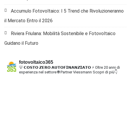
Accumulo Fotovoltaico: I 5 Trend che Rivoluzioneranno
il Mercato Entro il 2026
Riviera Friulana: Mobilità Sostenibile e Fotovoltaico
Guidano il Futuro
fotovoltaico365
💡 𝗖𝗢𝗦𝗧𝗢 𝗭𝗘𝗥𝗢 𝗔𝗨𝗧𝗢𝗙𝗜𝗡𝗔𝗡𝗭𝗜𝗔𝗧𝗢
⚡ Oltre 20 anni di
esperienza nel settore
🌐 Partner Viessmann
Scopri di più👇