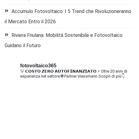
Accumulo Fotovoltaico: I 5 Trend che Rivoluzioneranno
il Mercato Entro il 2026
Riviera Friulana: Mobilità Sostenibile e Fotovoltaico
Guidano il Futuro
fotovoltaico365
💡 𝗖𝗢𝗦𝗧𝗢 𝗭𝗘𝗥𝗢 𝗔𝗨𝗧𝗢𝗙𝗜𝗡𝗔𝗡𝗭𝗜𝗔𝗧𝗢
⚡ Oltre 20 anni di
esperienza nel settore
🌐 Partner Viessmann
Scopri di più👇