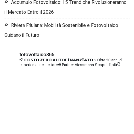
Accumulo Fotovoltaico: I 5 Trend che Rivoluzioneranno
il Mercato Entro il 2026
Riviera Friulana: Mobilità Sostenibile e Fotovoltaico
Guidano il Futuro
fotovoltaico365
💡 𝗖𝗢𝗦𝗧𝗢 𝗭𝗘𝗥𝗢 𝗔𝗨𝗧𝗢𝗙𝗜𝗡𝗔𝗡𝗭𝗜𝗔𝗧𝗢
⚡ Oltre 20 anni di
esperienza nel settore
🌐 Partner Viessmann
Scopri di più👇