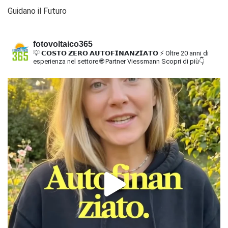
Guidano il Futuro
fotovoltaico365
💡 𝗖𝗢𝗦𝗧𝗢 𝗭𝗘𝗥𝗢 𝗔𝗨𝗧𝗢𝗙𝗜𝗡𝗔𝗡𝗭𝗜𝗔𝗧𝗢
⚡ Oltre 20 anni di
esperienza nel settore
🌐 Partner Viessmann
Scopri di più👇