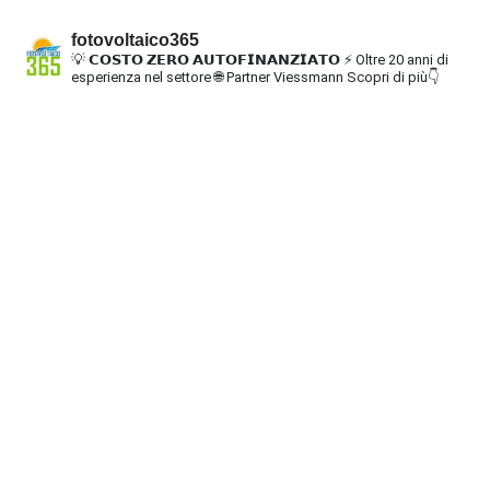
fotovoltaico365
💡 𝗖𝗢𝗦𝗧𝗢 𝗭𝗘𝗥𝗢 𝗔𝗨𝗧𝗢𝗙𝗜𝗡𝗔𝗡𝗭𝗜𝗔𝗧𝗢
⚡ Oltre 20 anni di
esperienza nel settore
🌐 Partner Viessmann
Scopri di più👇