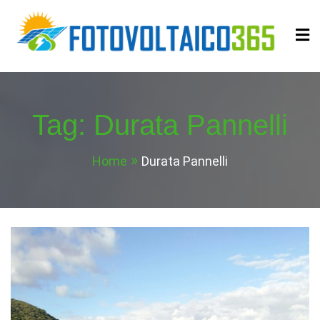
Skip
to
content
Fotovoltaico365
Impianto a Costo Zero Autofinanziato
Tag:
Durata Pannelli
Home
Durata Pannelli