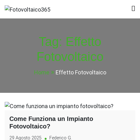
Skip
to
Fotovoltaico365
Impianto a Costo Zero Autofinanziato
content
Tag:
Effetto
Fotovoltaico
Home
Effetto Fotovoltaico
Come Funziona un Impianto
Fotovoltaico?
29 Agosto 2025
Federico G.