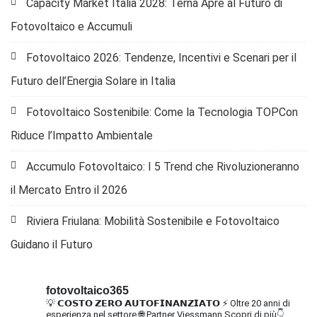
Capacity Market Italia 2028: Terna Apre al Futuro di
Fotovoltaico e Accumuli
Fotovoltaico 2026: Tendenze, Incentivi e Scenari per il
Futuro dell’Energia Solare in Italia
Fotovoltaico Sostenibile: Come la Tecnologia TOPCon
Riduce l’Impatto Ambientale
Accumulo Fotovoltaico: I 5 Trend che Rivoluzioneranno
il Mercato Entro il 2026
Riviera Friulana: Mobilità Sostenibile e Fotovoltaico
Guidano il Futuro
fotovoltaico365
💡 𝗖𝗢𝗦𝗧𝗢 𝗭𝗘𝗥𝗢 𝗔𝗨𝗧𝗢𝗙𝗜𝗡𝗔𝗡𝗭𝗜𝗔𝗧𝗢
⚡ Oltre 20 anni di
esperienza nel settore
🌐 Partner Viessmann
Scopri di più👇