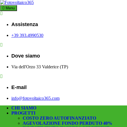
Skip
to
Menu
Fotovoltaico3
Impianto a Costo Zero Autofinanziato
content
Assistenza
+39 393.4990530
Dove siamo
Via dell'Orzo 33 Valderice (TP)
E-mail
info@fotovoltaico365.com
CHI SIAMO
PROGETTI
COSTO ZERO AUTOFINANZIATO
AGEVOLAZIONE FONDO PERDUTO 40%