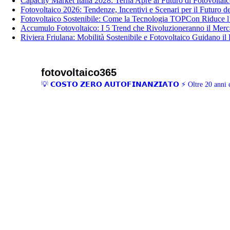
Capacity Market Italia 2028: Terna Apre al Futuro di Fotovoltai
Fotovoltaico 2026: Tendenze, Incentivi e Scenari per il Futuro del
Fotovoltaico Sostenibile: Come la Tecnologia TOPCon Riduce l
Accumulo Fotovoltaico: I 5 Trend che Rivoluzioneranno il Merca
Riviera Friulana: Mobilità Sostenibile e Fotovoltaico Guidano il
fotovoltaico365
💡 𝗖𝗢𝗦𝗧𝗢 𝗭𝗘𝗥𝗢 𝗔𝗨𝗧𝗢𝗙𝗜𝗡𝗔𝗡𝗭𝗜𝗔𝗧𝗢
⚡ Oltre 20 anni d