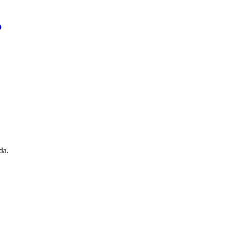
o
da.