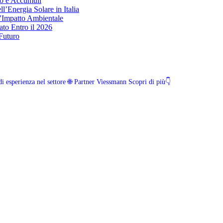
co e Accumuli
l’Energia Solare in Italia
’Impatto Ambientale
to Entro il 2026
 Futuro
i esperienza nel settore
🌐 Partner Viessmann
Scopri di più👇