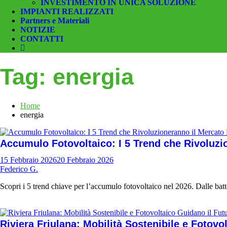
INVESTIMENTO IN UNICA SOLUZIONE
IMPIANTI REALIZZATI
Partners e Materiali
NOTIZIE
CONTATTI
Tag:
energia
Home
energia
Accumulo Fotovoltaico: I 5 Trend che Rivoluzio
15 Febbraio 2026
20 Febbraio 2026
Federico G.
Scopri i 5 trend chiave per l’accumulo fotovoltaico nel 2026. Dalle batte
Riviera Friulana: Mobilità Sostenibile e Fotovo