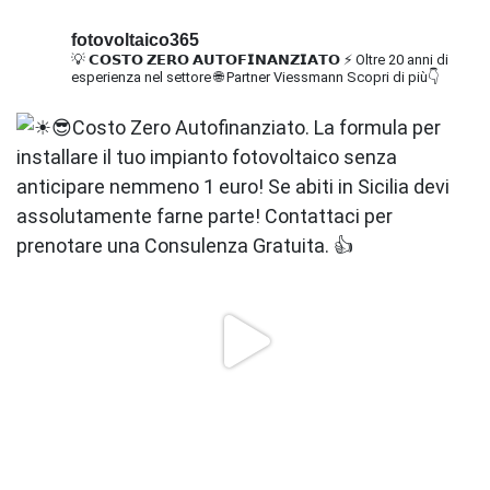
fotovoltaico365
💡 𝗖𝗢𝗦𝗧𝗢 𝗭𝗘𝗥𝗢 𝗔𝗨𝗧𝗢𝗙𝗜𝗡𝗔𝗡𝗭𝗜𝗔𝗧𝗢
⚡ Oltre 20 anni di
esperienza nel settore
🌐 Partner Viessmann
Scopri di più👇