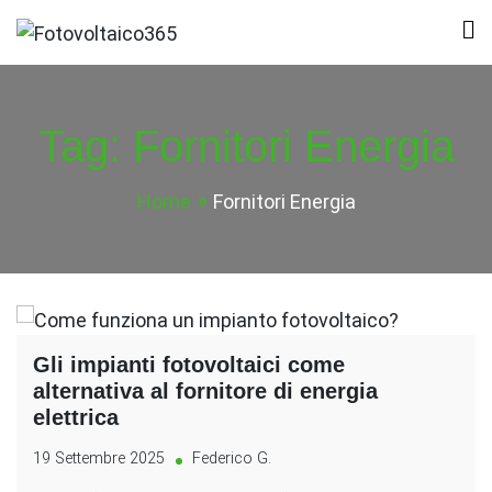
Skip
to
Fotovoltaico365
Impianto a Costo Zero Autofinanziato
content
Tag:
Fornitori Energia
Home
Fornitori Energia
Gli impianti fotovoltaici come
alternativa al fornitore di energia
elettrica
19 Settembre 2025
Federico G.