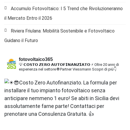
Accumulo Fotovoltaico: I 5 Trend che Rivoluzioneranno
il Mercato Entro il 2026
Riviera Friulana: Mobilità Sostenibile e Fotovoltaico
Guidano il Futuro
fotovoltaico365
💡 𝗖𝗢𝗦𝗧𝗢 𝗭𝗘𝗥𝗢 𝗔𝗨𝗧𝗢𝗙𝗜𝗡𝗔𝗡𝗭𝗜𝗔𝗧𝗢
⚡ Oltre 20 anni di
esperienza nel settore
🌐 Partner Viessmann
Scopri di più👇