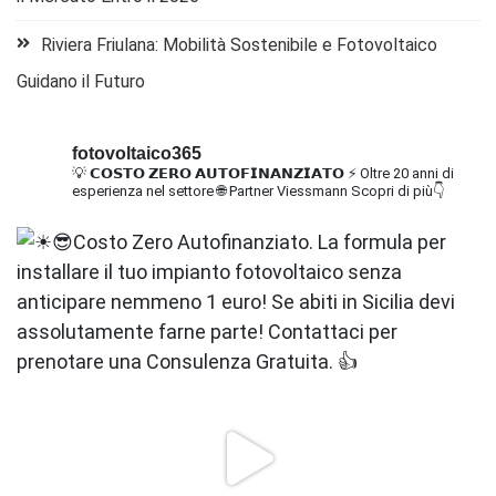
Riviera Friulana: Mobilità Sostenibile e Fotovoltaico
Guidano il Futuro
fotovoltaico365
💡 𝗖𝗢𝗦𝗧𝗢 𝗭𝗘𝗥𝗢 𝗔𝗨𝗧𝗢𝗙𝗜𝗡𝗔𝗡𝗭𝗜𝗔𝗧𝗢
⚡ Oltre 20 anni di
esperienza nel settore
🌐 Partner Viessmann
Scopri di più👇