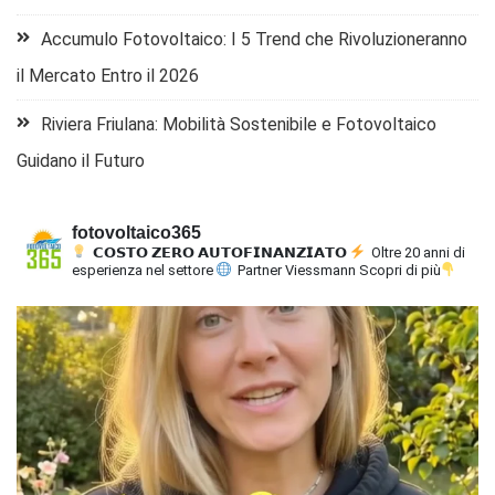
Accumulo Fotovoltaico: I 5 Trend che Rivoluzioneranno
il Mercato Entro il 2026
Riviera Friulana: Mobilità Sostenibile e Fotovoltaico
Guidano il Futuro
fotovoltaico365
𝗖𝗢𝗦𝗧𝗢 𝗭𝗘𝗥𝗢 𝗔𝗨𝗧𝗢𝗙𝗜𝗡𝗔𝗡𝗭𝗜𝗔𝗧𝗢
Oltre 20 anni di
esperienza nel settore
Partner Viessmann
Scopri di più