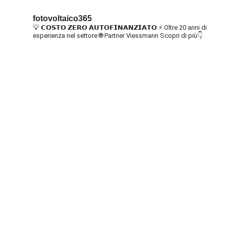
fotovoltaico365
💡 𝗖𝗢𝗦𝗧𝗢 𝗭𝗘𝗥𝗢 𝗔𝗨𝗧𝗢𝗙𝗜𝗡𝗔𝗡𝗭𝗜𝗔𝗧𝗢
⚡ Oltre 20 anni di
esperienza nel settore
🌐 Partner Viessmann
Scopri di più👇