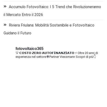
Accumulo Fotovoltaico: I 5 Trend che Rivoluzioneranno
il Mercato Entro il 2026
Riviera Friulana: Mobilità Sostenibile e Fotovoltaico
Guidano il Futuro
fotovoltaico365
💡 𝗖𝗢𝗦𝗧𝗢 𝗭𝗘𝗥𝗢 𝗔𝗨𝗧𝗢𝗙𝗜𝗡𝗔𝗡𝗭𝗜𝗔𝗧𝗢
⚡ Oltre 20 anni di
esperienza nel settore
🌐 Partner Viessmann
Scopri di più👇