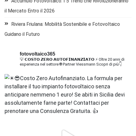
Accumulo Fotovoltaico: I 5 Trend che Rivoluzioneranno
il Mercato Entro il 2026
Riviera Friulana: Mobilità Sostenibile e Fotovoltaico
Guidano il Futuro
fotovoltaico365
💡 𝗖𝗢𝗦𝗧𝗢 𝗭𝗘𝗥𝗢 𝗔𝗨𝗧𝗢𝗙𝗜𝗡𝗔𝗡𝗭𝗜𝗔𝗧𝗢
⚡ Oltre 20 anni di
esperienza nel settore
🌐 Partner Viessmann
Scopri di più👇