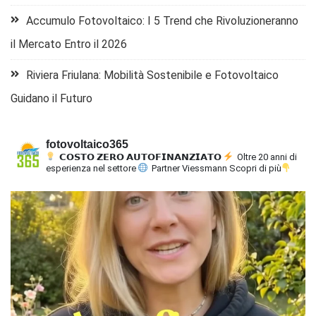
Accumulo Fotovoltaico: I 5 Trend che Rivoluzioneranno
il Mercato Entro il 2026
Riviera Friulana: Mobilità Sostenibile e Fotovoltaico
Guidano il Futuro
fotovoltaico365
𝗖𝗢𝗦𝗧𝗢 𝗭𝗘𝗥𝗢 𝗔𝗨𝗧𝗢𝗙𝗜𝗡𝗔𝗡𝗭𝗜𝗔𝗧𝗢
Oltre 20 anni di
esperienza nel settore
Partner Viessmann
Scopri di più