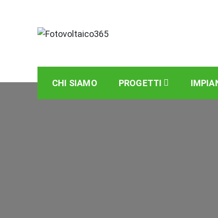
Skip
to
content
Fotovoltaico365
Impianto a Costo Zero Autofinanziato
CHI SIAMO
PROGETTI
IMPIA