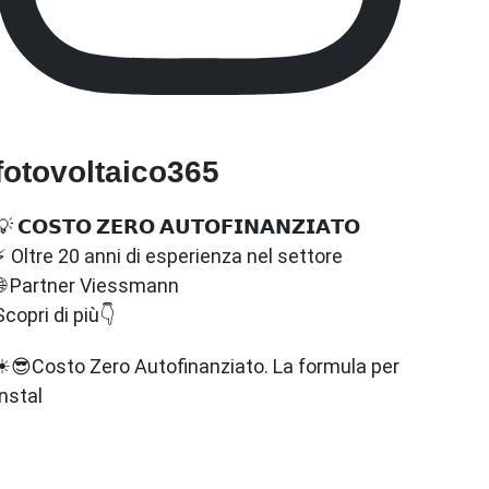
fotovoltaico365
💡 𝗖𝗢𝗦𝗧𝗢 𝗭𝗘𝗥𝗢 𝗔𝗨𝗧𝗢𝗙𝗜𝗡𝗔𝗡𝗭𝗜𝗔𝗧𝗢
⚡ Oltre 20 anni di esperienza nel settore
🌐 Partner Viessmann
Scopri di più👇
☀😎Costo Zero Autofinanziato. La formula per
instal