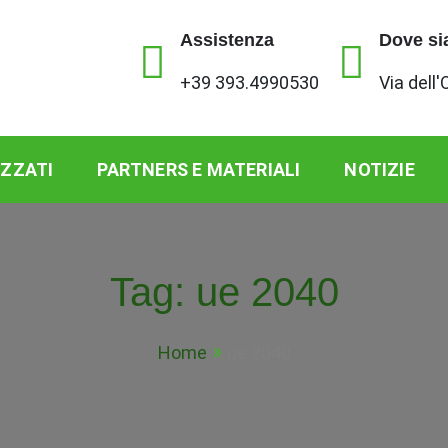
Assistenza
Dove s
+39 393.4990530
Via dell
IZZATI
PARTNERS E MATERIALI
NOTIZIE
Tag:
ue 2040
Home
ue 2040