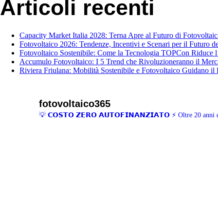
Articoli recenti
Capacity Market Italia 2028: Terna Apre al Futuro di Fotovoltai
Fotovoltaico 2026: Tendenze, Incentivi e Scenari per il Futuro del
Fotovoltaico Sostenibile: Come la Tecnologia TOPCon Riduce l
Accumulo Fotovoltaico: I 5 Trend che Rivoluzioneranno il Merca
Riviera Friulana: Mobilità Sostenibile e Fotovoltaico Guidano il
fotovoltaico365
💡 𝗖𝗢𝗦𝗧𝗢 𝗭𝗘𝗥𝗢 𝗔𝗨𝗧𝗢𝗙𝗜𝗡𝗔𝗡𝗭𝗜𝗔𝗧𝗢
⚡ Oltre 20 anni d