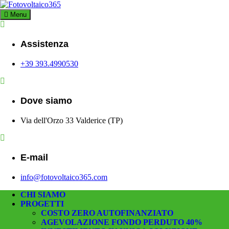
Skip
to
Menu
Fotovoltaico3
Impianto a Costo Zero Autofinanziato
content
Assistenza
+39 393.4990530
Dove siamo
Via dell'Orzo 33 Valderice (TP)
E-mail
info@fotovoltaico365.com
CHI SIAMO
PROGETTI
COSTO ZERO AUTOFINANZIATO
AGEVOLAZIONE FONDO PERDUTO 40%