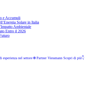
co e Accumuli
l’Energia Solare in Italia
’Impatto Ambientale
to Entro il 2026
 Futuro
i esperienza nel settore
🌐 Partner Viessmann
Scopri di più👇