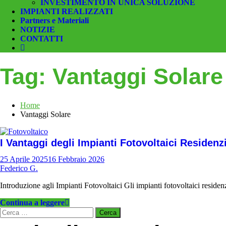
INVESTIMENTO IN UNICA SOLUZIONE
IMPIANTI REALIZZATI
Partners e Materiali
NOTIZIE
CONTATTI
Tag:
Vantaggi Solare
Home
Vantaggi Solare
I Vantaggi degli Impianti Fotovoltaici Residen
25 Aprile 2025
16 Febbraio 2026
Federico G.
Introduzione agli Impianti Fotovoltaici Gli impianti fotovoltaici reside
Continua a leggere
Ricerca
per: