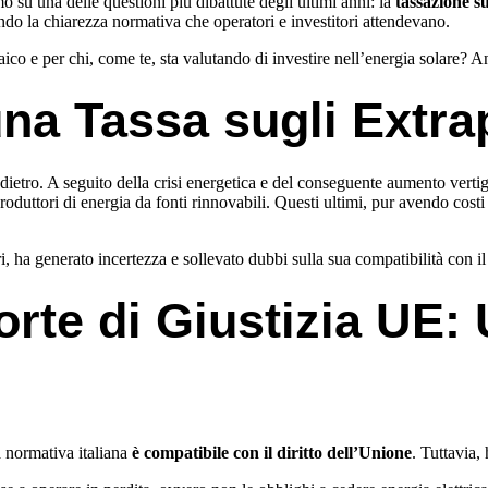
o su una delle questioni più dibattute degli ultimi anni: la
tassazione su
do la chiarezza normativa che operatori e investitori attendevano.
ico e per chi, come te, sta valutando di investire nell’energia solare? A
na Tassa sugli Extrap
ietro. A seguito della crisi energetica e del conseguente aumento vertigi
roduttori di energia da fonti rinnovabili. Questi ultimi, pur avendo costi
, ha generato incertezza e sollevato dubbi sulla sua compatibilità con il
rte di Giustizia UE: 
a normativa italiana
è compatibile con il diritto dell’Unione
. Tuttavia,