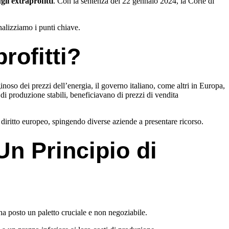
gli extraprofitti
. Con la sentenza del 22 gennaio 2024, la Corte di
nalizziamo i punti chiave.
rofitti?
noso dei prezzi dell’energia, il governo italiano, come altri in Europa,
 di produzione stabili, beneficiavano di prezzi di vendita
 diritto europeo, spingendo diverse aziende a presentare ricorso.
Un Principio di
 ha posto un paletto cruciale e non negoziabile.