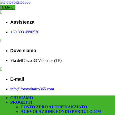
Skip
to
Menu
Fotovoltaico3
Impianto a Costo Zero Autofinanziato
content
Assistenza
+39 393.4990530
Dove siamo
Via dell'Orzo 33 Valderice (TP)
E-mail
info@fotovoltaico365.com
CHI SIAMO
PROGETTI
COSTO ZERO AUTOFINANZIATO
AGEVOLAZIONE FONDO PERDUTO 40%