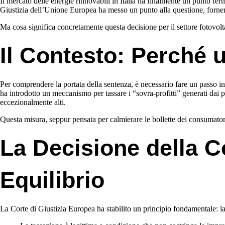
Il mercato delle energie rinnovabili in Italia ha finalmente un punto ferm
Giustizia dell’Unione Europea ha messo un punto alla questione, fornen
Ma cosa significa concretamente questa decisione per il settore fotovolta
Il Contesto: Perché u
Per comprendere la portata della sentenza, è necessario fare un passo ind
ha introdotto un meccanismo per tassare i “sovra-profitti” generati dai p
eccezionalmente alti.
Questa misura, seppur pensata per calmierare le bollette dei consumatori
La Decisione della Co
Equilibrio
La Corte di Giustizia Europea ha stabilito un principio fondamentale: l