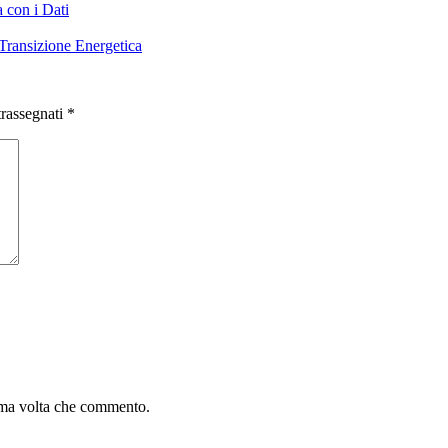
 con i Dati
Transizione Energetica
trassegnati
*
sima volta che commento.