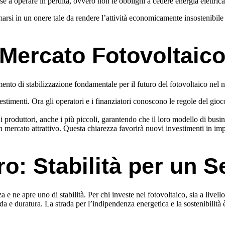
e a operare in perdita, ovvero non le obblighi a cedere energia elettrica
marsi in un onere tale da rendere l’attività economicamente insostenibile 
 Mercato Fotovoltaico
emento di stabilizzazione fondamentale per il futuro del fotovoltaico nel
estimenti. Ora gli operatori e i finanziatori conoscono le regole del gio
 i produttori, anche i più piccoli, garantendo che il loro modello di busi
mercato attrattivo. Questa chiarezza favorirà nuovi investimenti in impia
o: Stabilità per un S
e ne apre uno di stabilità. Per chi investe nel fotovoltaico, sia a livello
a e duratura. La strada per l’indipendenza energetica e la sostenibilità è