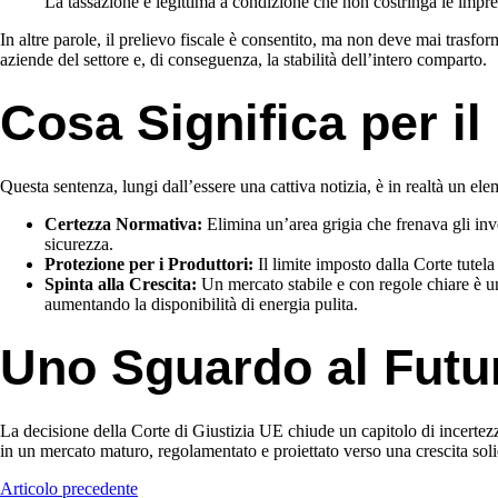
La tassazione è legittima a condizione che non costringa le impres
In altre parole, il prelievo fiscale è consentito, ma non deve mai trasfor
aziende del settore e, di conseguenza, la stabilità dell’intero comparto.
Cosa Significa per il
Questa sentenza, lungi dall’essere una cattiva notizia, è in realtà un el
Certezza Normativa:
Elimina un’area grigia che frenava gli inv
sicurezza.
Protezione per i Produttori:
Il limite imposto dalla Corte tutela
Spinta alla Crescita:
Un mercato stabile e con regole chiare è un 
aumentando la disponibilità di energia pulita.
Uno Sguardo al Futur
La decisione della Corte di Giustizia UE chiude un capitolo di incertezza 
in un mercato maturo, regolamentato e proiettato verso una crescita solid
Articolo precedente