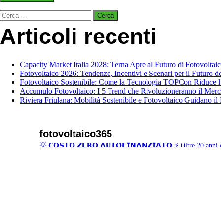
Ricerca
per:
Articoli recenti
Capacity Market Italia 2028: Terna Apre al Futuro di Fotovoltai
Fotovoltaico 2026: Tendenze, Incentivi e Scenari per il Futuro del
Fotovoltaico Sostenibile: Come la Tecnologia TOPCon Riduce l
Accumulo Fotovoltaico: I 5 Trend che Rivoluzioneranno il Merca
Riviera Friulana: Mobilità Sostenibile e Fotovoltaico Guidano il
fotovoltaico365
💡 𝗖𝗢𝗦𝗧𝗢 𝗭𝗘𝗥𝗢 𝗔𝗨𝗧𝗢𝗙𝗜𝗡𝗔𝗡𝗭𝗜𝗔𝗧𝗢
⚡ Oltre 20 anni d