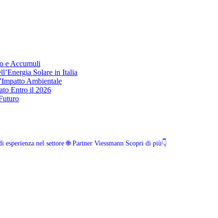
co e Accumuli
l’Energia Solare in Italia
’Impatto Ambientale
to Entro il 2026
 Futuro
i esperienza nel settore
🌐 Partner Viessmann
Scopri di più👇