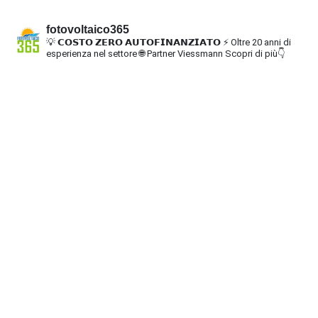
fotovoltaico365
💡 𝗖𝗢𝗦𝗧𝗢 𝗭𝗘𝗥𝗢 𝗔𝗨𝗧𝗢𝗙𝗜𝗡𝗔𝗡𝗭𝗜𝗔𝗧𝗢
⚡ Oltre 20 anni di
esperienza nel settore
🌐 Partner Viessmann
Scopri di più👇