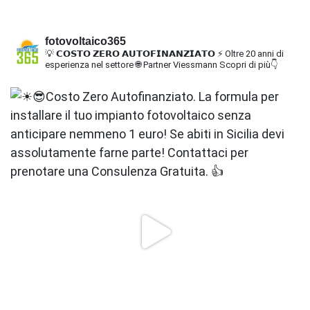
fotovoltaico365
💡 𝗖𝗢𝗦𝗧𝗢 𝗭𝗘𝗥𝗢 𝗔𝗨𝗧𝗢𝗙𝗜𝗡𝗔𝗡𝗭𝗜𝗔𝗧𝗢
⚡ Oltre 20 anni di
esperienza nel settore
🌐 Partner Viessmann
Scopri di più👇