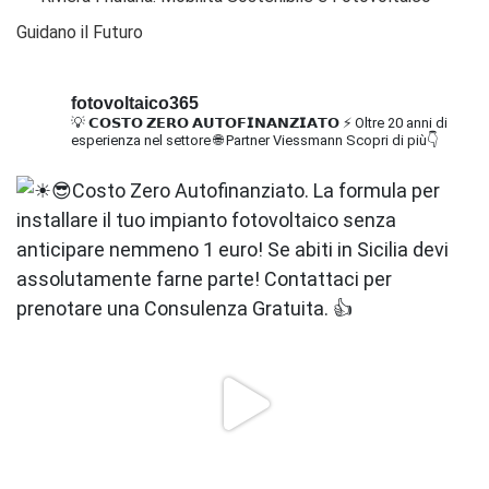
Guidano il Futuro
fotovoltaico365
💡 𝗖𝗢𝗦𝗧𝗢 𝗭𝗘𝗥𝗢 𝗔𝗨𝗧𝗢𝗙𝗜𝗡𝗔𝗡𝗭𝗜𝗔𝗧𝗢
⚡ Oltre 20 anni di
esperienza nel settore
🌐 Partner Viessmann
Scopri di più👇