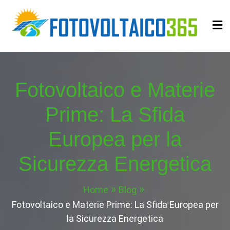
Skip
to
content
Fotovoltaico365
Impianto a Costo Zero Autofinanziato
Fotovoltaico e Materie
Prime: La Sfida
Europea per la
Sicurezza Energetica
Home
Blog
Fotovoltaico e Materie Prime: La Sfida Europea per
la Sicurezza Energetica