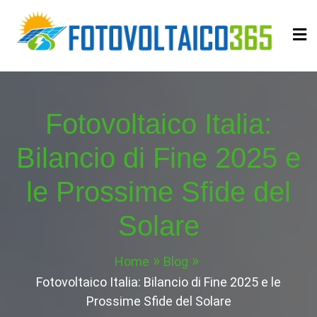
Skip
to
content
Fotovoltaico365
Impianto a Costo Zero Autofinanziato
Fotovoltaico Italia:
Bilancio di Fine 2025 e
le Prossime Sfide del
Solare
Home
Blog
Fotovoltaico Italia: Bilancio di Fine 2025 e le
Prossime Sfide del Solare