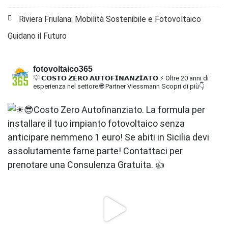
Riviera Friulana: Mobilità Sostenibile e Fotovoltaico
Guidano il Futuro
fotovoltaico365
💡 𝗖𝗢𝗦𝗧𝗢 𝗭𝗘𝗥𝗢 𝗔𝗨𝗧𝗢𝗙𝗜𝗡𝗔𝗡𝗭𝗜𝗔𝗧𝗢
⚡ Oltre 20 anni di
esperienza nel settore
🌐 Partner Viessmann
Scopri di più👇