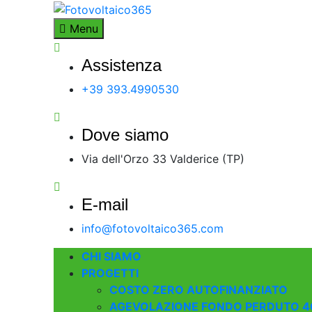
Skip
to
Fotovoltaico365
Impianto a Costo Zero Autofinanziato
Menu
content
Assistenza
+39 393.4990530
Dove siamo
Via dell'Orzo 33 Valderice (TP)
E-mail
info@fotovoltaico365.com
CHI SIAMO
PROGETTI
COSTO ZERO AUTOFINANZIATO
AGEVOLAZIONE FONDO PERDUTO 