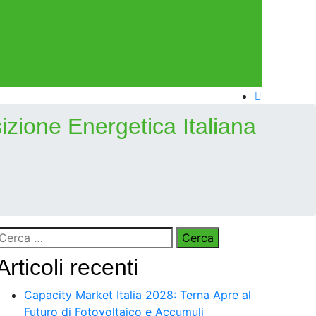
zione Energetica Italiana
Ricerca
per:
Articoli recenti
Capacity Market Italia 2028: Terna Apre al
Futuro di Fotovoltaico e Accumuli