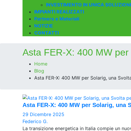
INVESTIMENTO IN UNICA SOLUZION
IMPIANTI REALIZZATI
Partners e Materiali
NOTIZIE
CONTATTI
Asta FER-X: 400 MW per So
Home
Blog
Asta FER-X: 400 MW per Solarig, una Svolta 
Asta FER-X: 400 MW per Solarig, una Sv
29 Dicembre 2025
Federico G.
La transizione energetica in Italia compie un nu