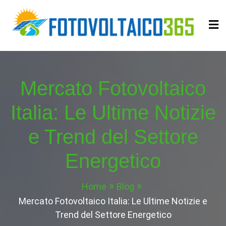
Skip
to
content
Fotovoltaico365
Impianto a Costo Zero Autofinanziato
Mercato Fotovoltaico
Italia: Le Ultime Notizie
e Trend del Settore
Energetico
Home
Blog
Mercato Fotovoltaico Italia: Le Ultime Notizie e
Trend del Settore Energetico