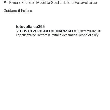
Riviera Friulana: Mobilità Sostenibile e Fotovoltaico
Guidano il Futuro
fotovoltaico365
💡 𝗖𝗢𝗦𝗧𝗢 𝗭𝗘𝗥𝗢 𝗔𝗨𝗧𝗢𝗙𝗜𝗡𝗔𝗡𝗭𝗜𝗔𝗧𝗢
⚡ Oltre 20 anni di
esperienza nel settore
🌐 Partner Viessmann
Scopri di più👇